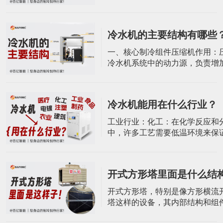
功率范围较广，适合小型或单设
求。涡旋式制冷机特别适合每天
24小时的零星过程应用，例如实
冷水机的主要结构有哪些
的专用冷水机。定制选项：可根
况环境进行特殊定制，以满足特
一、核心制冷组件压缩机作用：
需求和运行条件。螺杆式冷水机
冷水机系统中的动力源，负责增
螺杆式冷水
制冷剂的压力，使其能够在制冷
环，从而达到制冷的目的。类型
按其结构可分为开启式、半封闭
冷水机能用在什么行业？
闭式。在工业冷水机中，常根据
的温度选择不同类型的压缩机，
​工业行业：化工：在化学反应和
的冷水机多采用全封闭式压缩机
中，许多工艺需要低温环境来保
下的低温
质量和性能。冷水机组为化工设
定的低温环境，确保化学反应的
行。制药：用于生产车间温度、
开式方形塔里面是什么结
制及生产原料药过程中反应热的
保药品的稳定性和安全性。食品
开式方形塔，特别是像方形横流
多工艺需要低温环境来保持食品
塔这样的设备，其内部结构和组
和口感。冷水
括以下几个方面：1. 塔体材质与