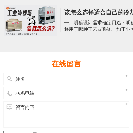
体是塔设备的外壳，通常由耐腐
化的材料制成，如玻璃钢。方形
该怎么选择适合自己的冷
冷却塔采用方形设计，塔体内部
容纳冷却介质和进行热交换。功
一、明确设计需求确定用途：明
承受一定的操作压力、温度外，
将用于哪种工艺或系统，如工业
考虑风载
调系统、电力系统等。基本参数
却水量、进出水温度、环境温度
基本参数。这些参数对于选择冷
号和规格至关重要。二、分析环
候条件：冷却塔的性能受当地气
在线留言
响，特别是空气湿球温度对冷却
著影响。空间