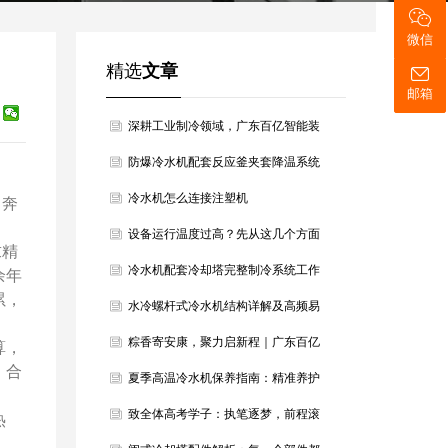
微信
精选
文章
邮箱
深耕工业制冷领域，广东百亿智能装
备以硬核设备筑牢产业冷却根基
防爆冷水机配套反应釜夹套降温系统
方案
冷水机怎么连接注塑机
向奔
设备运行温度过高？先从这几个方面
求精
判断降温方向
冷水机配套冷却塔完整制冷系统工作
余年
累，
原理详解
水冷螺杆式冷水机结构详解及高频易
损配件汇总
粽香寄安康，聚力启新程｜广东百亿
算，
；合
智能装备恭祝大家端午安康
夏季高温冷水机保养指南：精准养护
稳住最佳制冷效果
致全体高考学子：执笔逐梦，前程滚
热