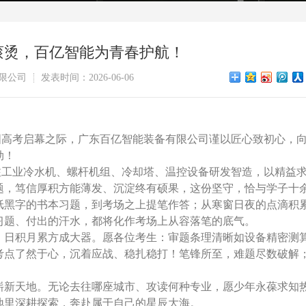
滚烫，百亿智能为青春护航！
限公司
发表时间：2026-06-06
国高考启幕之际，
广东百亿智能装备有限公司
谨以匠心致初心，
劲！
专注工业冷水机、螺杆机组、冷却塔、温控设备研发智造，以精益
题，笃信厚积方能薄发、沉淀终有硕果，这份坚守，恰与学子十
纸黑字的书本习题，到考场之上提笔作答；从寒窗日夜的点滴积
习题、付出的汗水，都将化作考场上从容落笔的底气。
，日积月累方成大器。愿各位考生：审题条理清晰如设备精密测
考点了然于心，沉着应战、稳扎稳打！笔锋所至，难题尽数破解
崭新天地。无论去往哪座城市、攻读何种专业，愿少年永葆求知
地里深耕探索，奔赴属于自己的星辰大海。