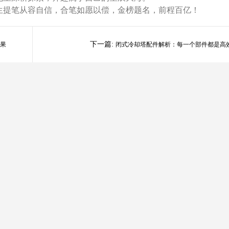
生
提笔从容自信，合笔如愿以偿，金榜题名，前程百亿！
下一篇:
果
闭式冷却塔配件解析：每一个部件都是高
冷却的关