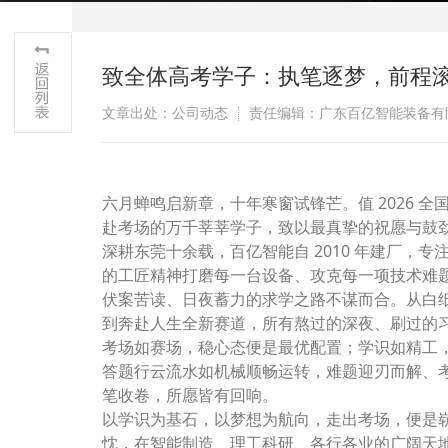
致全体高考学子：执笔逐梦，前程
文章出处：公司动态
责任编辑：广东百亿智能装备有
六月蝉鸣启新章，十年寒窗试锋芒。值 2026 全
赴考场的万千莘莘学子，致以最真挚的祝愿与鼓
深耕东莞十余载，百亿智能自 2010 年建厂，
的工匠精神打磨每一台设备、攻克每一项技术难
伏案苦读、日夜蓄力的求学之路不谋而合。从白
到奔赴人生全新赛道，所有熬过的深夜、刷过的
考场如赛场，稳心态便是最优配置；学识如精工
答题行云流水如机械顺畅运转，难题迎刃而解、
笔收卷，所愿皆有回响。
以学识为基石，以梦想为航向，走出考场，便是
忱，在智能制造、理工科研、各行各业的广阔天