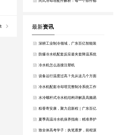
烫，百亿智能为青春护航！
闭式冷却塔配件解析：每一个部件都
是高效冷却的关键
最新
资讯
效
键
深耕工业制冷领域，广东百亿智能装
备以硬核设备筑牢产业冷却根基
防爆冷水机配套反应釜夹套降温系统
方案
冷水机怎么连接注塑机
设备运行温度过高？先从这几个方面
判断降温方向
冷水机配套冷却塔完整制冷系统工作
原理详解
水冷螺杆式冷水机结构详解及高频易
损配件汇总
粽香寄安康，聚力启新程｜广东百亿
智能装备恭祝大家端午安康
夏季高温冷水机保养指南：精准养护
稳住最佳制冷效果
致全体高考学子：执笔逐梦，前程滚