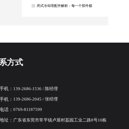
烫，百亿智能为青春护航！
闭式冷却塔配件解析：每一个部件都
是高效冷却的关键
系方式
手机：
139-2686-1536 / 陈经理
手机：
139-2686-2045 / 张经理
电话：
0769-81187599
地址：
广东省东莞市常平镇卢屋村荔园工业二路8号10栋