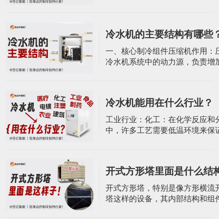
功率范围较广，适合小型或单设
求。涡旋式制冷机特别适合每天
24小时的零星过程应用，例如实
冷水机的主要结构有哪些
的专用冷水机。定制选项：可根
况环境进行特殊定制，以满足特
一、核心制冷组件压缩机作用：
需求和运行条件。螺杆式冷水机
冷水机系统中的动力源，负责增
螺杆式冷水
制冷剂的压力，使其能够在制冷
环，从而达到制冷的目的。类型
按其结构可分为开启式、半封闭
冷水机能用在什么行业？
闭式。在工业冷水机中，常根据
的温度选择不同类型的压缩机，
​工业行业：化工：在化学反应和
的冷水机多采用全封闭式压缩机
中，许多工艺需要低温环境来保
下的低温
质量和性能。冷水机组为化工设
定的低温环境，确保化学反应的
行。制药：用于生产车间温度、
开式方形塔里面是什么结
制及生产原料药过程中反应热的
保药品的稳定性和安全性。食品
开式方形塔，特别是像方形横流
多工艺需要低温环境来保持食品
塔这样的设备，其内部结构和组
和口感。冷水
括以下几个方面：1. 塔体材质与