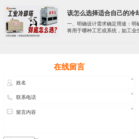
体是塔设备的外壳，通常由耐腐
化的材料制成，如玻璃钢。方形
该怎么选择适合自己的冷
冷却塔采用方形设计，塔体内部
容纳冷却介质和进行热交换。功
一、明确设计需求确定用途：明
承受一定的操作压力、温度外，
将用于哪种工艺或系统，如工业
考虑风载
调系统、电力系统等。基本参数
却水量、进出水温度、环境温度
基本参数。这些参数对于选择冷
号和规格至关重要。二、分析环
候条件：冷却塔的性能受当地气
在线留言
响，特别是空气湿球温度对冷却
著影响。空间