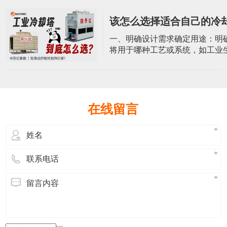
体是塔设备的外壳，通常由耐腐
化的材料制成，如玻璃钢。方形
该怎么选择适合自己的冷
冷却塔采用方形设计，塔体内部
容纳冷却介质和进行热交换。功
一、明确设计需求确定用途：明
承受一定的操作压力、温度外，
将用于哪种工艺或系统，如工业
考虑风载
调系统、电力系统等。基本参数
却水量、进出水温度、环境温度
基本参数。这些参数对于选择冷
号和规格至关重要。二、分析环
候条件：冷却塔的性能受当地气
在线留言
响，特别是空气湿球温度对冷却
著影响。空间