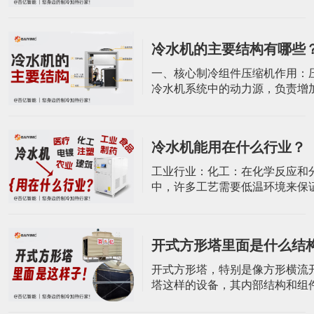
功率范围较广，适合小型或单设
求。涡旋式制冷机特别适合每天
24小时的零星过程应用，例如实
冷水机的主要结构有哪些
的专用冷水机。定制选项：可根
况环境进行特殊定制，以满足特
一、核心制冷组件压缩机作用：
需求和运行条件。螺杆式冷水机
冷水机系统中的动力源，负责增
螺杆式冷水
制冷剂的压力，使其能够在制冷
环，从而达到制冷的目的。类型
按其结构可分为开启式、半封闭
冷水机能用在什么行业？
闭式。在工业冷水机中，常根据
的温度选择不同类型的压缩机，
​工业行业：化工：在化学反应和
的冷水机多采用全封闭式压缩机
中，许多工艺需要低温环境来保
下的低温
质量和性能。冷水机组为化工设
定的低温环境，确保化学反应的
行。制药：用于生产车间温度、
开式方形塔里面是什么结
制及生产原料药过程中反应热的
保药品的稳定性和安全性。食品
开式方形塔，特别是像方形横流
多工艺需要低温环境来保持食品
塔这样的设备，其内部结构和组
和口感。冷水
括以下几个方面：1. 塔体材质与