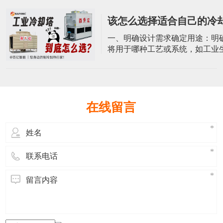
体是塔设备的外壳，通常由耐腐
化的材料制成，如玻璃钢。方形
该怎么选择适合自己的冷
冷却塔采用方形设计，塔体内部
容纳冷却介质和进行热交换。功
一、明确设计需求确定用途：明
承受一定的操作压力、温度外，
将用于哪种工艺或系统，如工业
考虑风载
调系统、电力系统等。基本参数
却水量、进出水温度、环境温度
基本参数。这些参数对于选择冷
号和规格至关重要。二、分析环
候条件：冷却塔的性能受当地气
在线留言
响，特别是空气湿球温度对冷却
著影响。空间