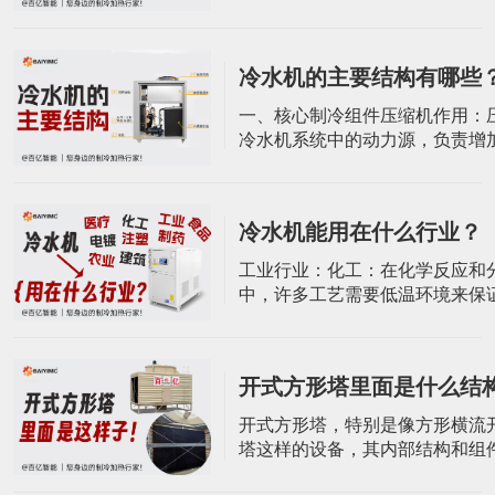
功率范围较广，适合小型或单设
求。涡旋式制冷机特别适合每天
24小时的零星过程应用，例如实
冷水机的主要结构有哪些
的专用冷水机。定制选项：可根
况环境进行特殊定制，以满足特
一、核心制冷组件压缩机作用：
需求和运行条件。螺杆式冷水机
冷水机系统中的动力源，负责增
螺杆式冷水
制冷剂的压力，使其能够在制冷
环，从而达到制冷的目的。类型
按其结构可分为开启式、半封闭
冷水机能用在什么行业？
闭式。在工业冷水机中，常根据
的温度选择不同类型的压缩机，
​工业行业：化工：在化学反应和
的冷水机多采用全封闭式压缩机
中，许多工艺需要低温环境来保
下的低温
质量和性能。冷水机组为化工设
定的低温环境，确保化学反应的
行。制药：用于生产车间温度、
开式方形塔里面是什么结
制及生产原料药过程中反应热的
保药品的稳定性和安全性。食品
开式方形塔，特别是像方形横流
多工艺需要低温环境来保持食品
塔这样的设备，其内部结构和组
和口感。冷水
括以下几个方面：1. 塔体材质与