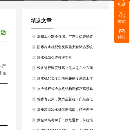
电话
精选
文章
微信
深耕工业制冷领域，广东百亿智能装
邮箱
备以硬核设备筑牢产业冷却根基
防爆冷水机配套反应釜夹套降温系统
方案
冷水机怎么连接注塑机
生产
设备运行温度过高？先从这几个方面
下面
判断降温方向
冷水机配套冷却塔完整制冷系统工作
原理详解
水冷螺杆式冷水机结构详解及高频易
损配件汇总
粽香寄安康，聚力启新程｜广东百亿
智能装备恭祝大家端午安康
夏季高温冷水机保养指南：精准养护
稳住最佳制冷效果
致全体高考学子：执笔逐梦，前程滚