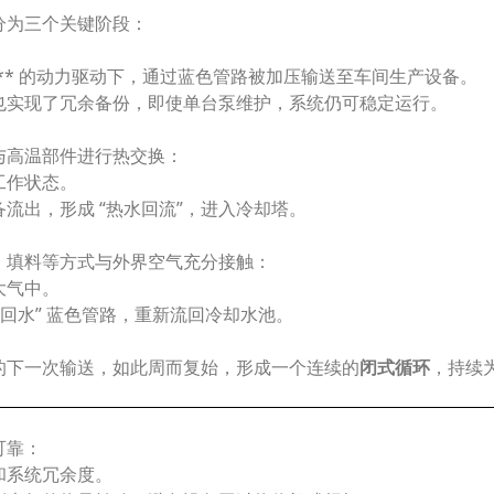
分为三个关键阶段：
 号）** 的动力驱动下，通过蓝色管路被加压输送至车间生产设备。
也实现了冗余备份，即使单台泵维护，系统仍可稳定运行。
与高温部件进行热交换：
工作状态。
流出，形成 “热水回流”，进入冷却塔。
、填料等方式与外界空气充分接触：
大气中。
回水” 蓝色管路，重新流回冷却水池。
的下一次输送，如此周而复始，形成一个连续的
闭式循环
，持续
可靠：
和系统冗余度。