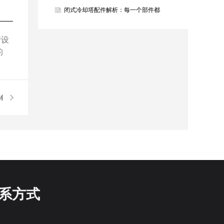
烫，百亿智能为青春护航！
闭式冷却塔配件解析：每一个部件都
是高效冷却的关键
产设
的
别
系方式