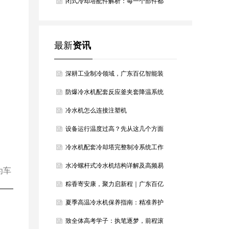
烫，百亿智能为青春护航！
闭式冷却塔配件解析：每一个部件都
是高效冷却的关键
最新
资讯
深耕工业制冷领域，广东百亿智能装
备以硬核设备筑牢产业冷却根基
防爆冷水机配套反应釜夹套降温系统
方案
冷水机怎么连接注塑机
设备运行温度过高？先从这几个方面
判断降温方向
冷水机配套冷却塔完整制冷系统工作
原理详解
水冷螺杆式冷水机结构详解及高频易
为车
损配件汇总
粽香寄安康，聚力启新程｜广东百亿
智能装备恭祝大家端午安康
夏季高温冷水机保养指南：精准养护
稳住最佳制冷效果
致全体高考学子：执笔逐梦，前程滚