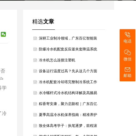
精选
文章
深耕工业制冷领域，广东百亿智能装
电话
备以硬核设备筑牢产业冷却根基
防爆冷水机配套反应釜夹套降温系统
微信
方案
冷水机怎么连接注塑机
是否
设备运行温度过高？先从这几个方面
邮箱
户
判断降温方向
冷水机配套冷却塔完整制冷系统工作
科学
原理详解
水冷螺杆式冷水机结构详解及高频易
损配件汇总
粽香寄安康，聚力启新程｜广东百亿
了冷
智能装备恭祝大家端午安康
夏季高温冷水机保养指南：精准养护
稳住最佳制冷效果
致全体高考学子：执笔逐梦，前程滚