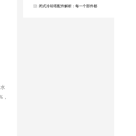
烫，百亿智能为青春护航！
闭式冷却塔配件解析：每一个部件都
是高效冷却的关键
合水
%，