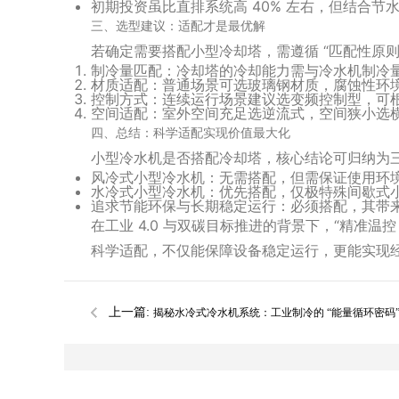
初期投资虽比直排系统高 40% 左右，但结合节水
三、选型建议：适配才是最优解
若确定需要搭配小型冷却塔，需遵循 “匹配性原则
制冷量匹配
：冷却塔的冷却能力需与冷水机制冷量对应，
材质适配
：普通场景可选玻璃钢材质，腐蚀性环境优
控制方式
：连续运行场景建议选变频控制型，可
空间适配
：室外空间充足选逆流式，空间狭小选
四、总结：科学适配实现价值最大化
小型冷水机是否搭配冷却塔，核心结论可归纳为
风冷式小型冷水机：
无需搭配
，但需保证使用环
水冷式小型冷水机：
优先搭配
，仅极特殊间歇式
追求节能环保与长期稳定运行：
必须搭配
，其带
在工业 4.0 与双碳目标推进的背景下，“精准温
科学适配，不仅能保障设备稳定运行，更能实现
上一篇:
揭秘水冷式冷水机系统：工业制冷的 “能量循环密码