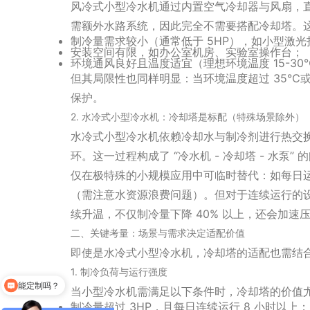
风冷式小型冷水机通过内置空气冷却器与风扇，
需额外水路系统，因此完全不需要搭配冷却塔。
制冷量需求较小（通常低于 5HP），如小型激
安装空间有限，如办公室机房、实验室操作台；
环境通风良好且温度适宜（理想环境温度 15-3
但其局限性也同样明显：当环境温度超过 35℃或
保护。
2. 水冷式小型冷水机：冷却塔是标配（特殊场景除外）
水冷式小型冷水机依赖冷却水与制冷剂进行热交
环。这一过程构成了 “冷水机 - 冷却塔 - 水泵
仅在极特殊的小规模应用中可临时替代：如每日运
（需注意水资源浪费问题）。但对于连续运行的设
续升温，不仅制冷量下降 40% 以上，还会加速
二、关键考量：场景与需求决定适配价值
即使是水冷式小型冷水机，冷却塔的适配也需结
1. 制冷负荷与运行强度
能定制吗？
当小型冷水机需满足以下条件时，冷却塔的价值
制冷量超过 3HP，且每日连续运行 8 小时以上；