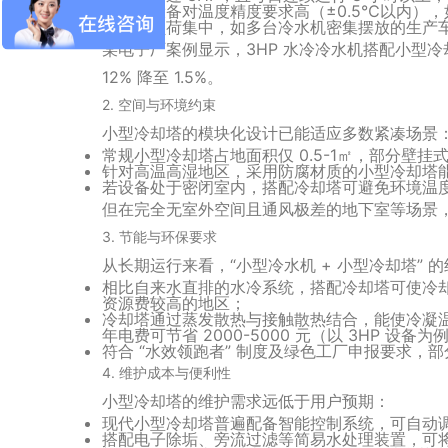
被冷却设备对温度精度要求高（±0.5℃以内）
环境热负荷集中，如多台冷水机密集摆放的生产
某电子厂案例显示，3HP 水冷冷水机搭配小型冷却
12% 降至 1.5%。
2. 空间与环境约束
小型冷却塔的模块化设计已能适应多数紧凑场景
常规小型冷却塔占地面积仅 0.5-1㎡，部分壁
针对高温高湿地区，采用防腐材质的小型冷却塔
若设备处于密闭室内，搭配冷却塔可避免环境温度
但在完全无室外空间且通风极差的地下室等场景
3. 节能与环保要求
从长期运行来看，“小型冷水机 + 小型冷却塔”
相比自来水直排的水冷系统，搭配冷却塔可使冷却
资源费较高的地区；
冷却塔通过蒸发散热与接触散热结合，能使冷凝温度降
年电费可节省 2000-5000 元（以 3HP 设备为
符合 “水效领跑者” 制度及绿色工厂申报要求，
4. 维护成本与便利性
小型冷却塔的维护需求远低于用户预期：
现代小型冷却塔普遍配备智能控制系统，可自动
搭配电子除垢、旁流过滤等简易水处理装置，可将