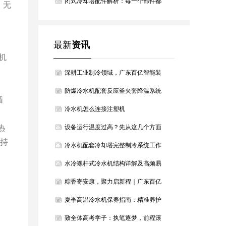
烫，百亿智能为青春护航！
闭式冷却塔配件解析：每一个部件都
，无
是高效冷却的关键
最新
资讯
机
深耕工业制冷领域，广东百亿智能装
备以硬核设备筑牢产业冷却根基
防爆冷水机配套反应釜夹套降温系统
循
方案
冷水机怎么连接注塑机
热
设备运行温度过高？先从这几个方面
水持
判断降温方向
冷水机配套冷却塔完整制冷系统工作
原理详解
水冷螺杆式冷水机结构详解及高频易
损配件汇总
粽香寄安康，聚力启新程｜广东百亿
智能装备恭祝大家端午安康
夏季高温冷水机保养指南：精准养护
稳住最佳制冷效果
致全体高考学子：执笔逐梦，前程滚