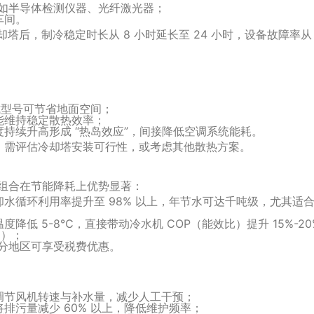
，如半导体检测仪器、光纤激光器；
车间。
塔后，制冷稳定时长从 8 小时延长至 24 小时，设备故障率从
：
挂式型号可节省地面空间；
能维持稳定散热效率；
持续升高形成 “热岛效应”，间接降低空调系统能耗。
，需评估冷却塔安装可行性，或考虑其他散热方案。
 的组合在节能降耗上优势显著：
水循环利用率提升至 98% 以上，年节水可达千吨级，尤其适
低 5-8℃，直接带动冷水机 COP（能效比）提升 15%-20
例）；
部分地区可享受税费优惠。
调节风机转速与补水量，减少人工干预；
排污量减少 60% 以上，降低维护频率；