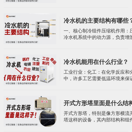
功率范围较广，适合小型或单设
求。涡旋式制冷机特别适合每天
24小时的零星过程应用，例如实
冷水机的主要结构有哪些
的专用冷水机。定制选项：可根
况环境进行特殊定制，以满足特
一、核心制冷组件压缩机作用：
需求和运行条件。螺杆式冷水机
冷水机系统中的动力源，负责增
螺杆式冷水
制冷剂的压力，使其能够在制冷
环，从而达到制冷的目的。类型
按其结构可分为开启式、半封闭
冷水机能用在什么行业？
闭式。在工业冷水机中，常根据
的温度选择不同类型的压缩机，
​工业行业：化工：在化学反应和
的冷水机多采用全封闭式压缩机
中，许多工艺需要低温环境来保
下的低温
质量和性能。冷水机组为化工设
定的低温环境，确保化学反应的
行。制药：用于生产车间温度、
开式方形塔里面是什么结
制及生产原料药过程中反应热的
保药品的稳定性和安全性。食品
开式方形塔，特别是像方形横流
多工艺需要低温环境来保持食品
塔这样的设备，其内部结构和组
和口感。冷水
括以下几个方面：1. 塔体材质与