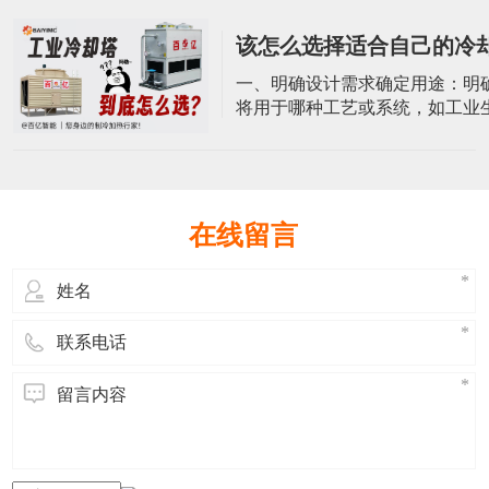
体是塔设备的外壳，通常由耐腐
化的材料制成，如玻璃钢。方形
该怎么选择适合自己的冷
冷却塔采用方形设计，塔体内部
容纳冷却介质和进行热交换。功
一、明确设计需求确定用途：明
承受一定的操作压力、温度外，
将用于哪种工艺或系统，如工业
考虑风载
调系统、电力系统等。基本参数
却水量、进出水温度、环境温度
基本参数。这些参数对于选择冷
号和规格至关重要。二、分析环
候条件：冷却塔的性能受当地气
在线留言
响，特别是空气湿球温度对冷却
著影响。空间